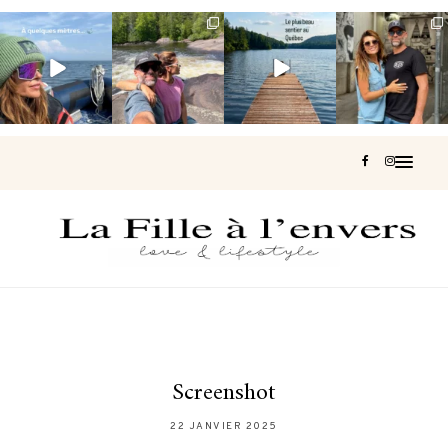
Voir une baleine
Les Laurentides,
Et si je te disais
Montréal, une
en photo, c’est
le Québec
qu’il existe un
très belle
impressionnant
version nature.
sentier où tu
...
surprise 🇨🇦
🐋
...
...
127
37
J’ai
...
203
51
314
47
450
33
Screenshot
22 JANVIER 2025