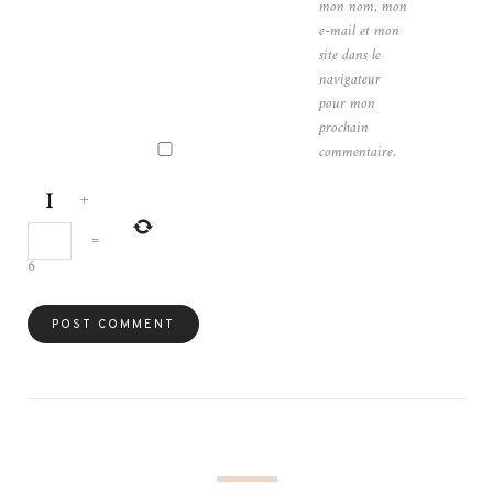
mon nom, mon
e-mail et mon
site dans le
navigateur
pour mon
prochain
commentaire.
+
=
6