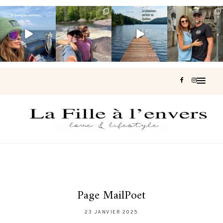
Voir une baleine
Les Laurentides,
Et si je te disais
Montréal, une
en photo, c’est
le Québec
qu’il existe un
très belle
impressionnant
version nature.
sentier où tu
...
surprise 🇨🇦
🐋
...
...
127
37
J’ai
...
206
51
318
47
453
33
Page MailPoet
23 JANVIER 2025