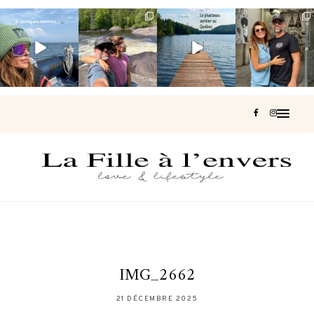
Voir une baleine
Les Laurentides,
Et si je te disais
Montréal, une
en photo, c’est
le Québec
qu’il existe un
très belle
impressionnant
version nature.
sentier où tu
...
surprise 🇨🇦
🐋
...
...
127
37
J’ai
...
208
51
320
47
453
33
IMG_2662
21 DÉCEMBRE 2025