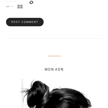
un
=
MON ADN