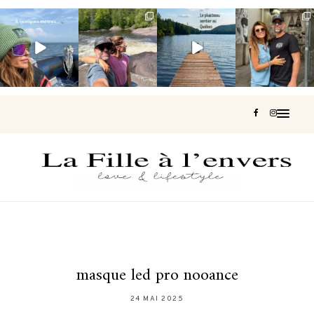
Voir une baleine
Les Laurentides,
Et si je te disais
Montréal, une
en photo, c’est
le Québec
qu’il existe un
très belle
impressionnant
version nature.
sentier où tu
...
surprise 🇨🇦
🐋
...
...
126
37
J’ai
...
196
51
309
47
442
33
masque led pro nooance
24 MAI 2025