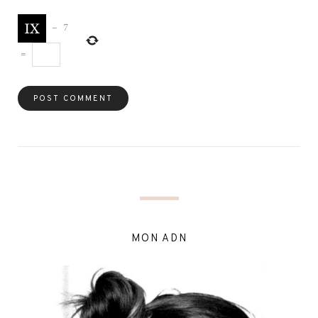
−
7
=
MON ADN