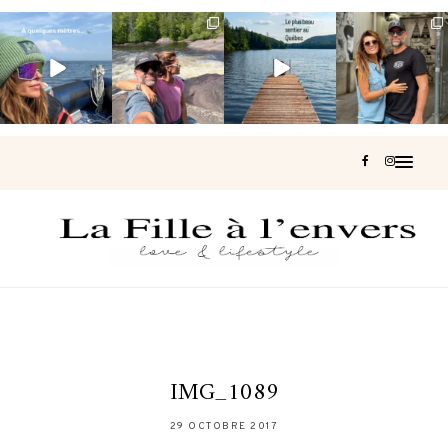
Voir une baleine
Les Laurentides,
Et si je te disais
Montréal, une
en photo, c’est
le Québec
qu’il existe un
très belle
impressionnant
version nature.
sentier où tu
...
surprise 🇨🇦
🐋
...
...
127
37
J’ai
...
206
51
318
47
453
33
IMG_1089
29 OCTOBRE 2017