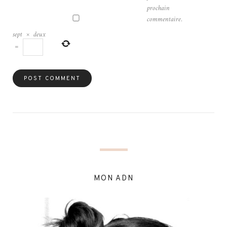
prochain
commentaire.
sept
×
deux
=
MON ADN