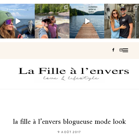
Voir une baleine
Les Laurentides,
Et si je te disais
Montréal, une
en photo, c’est
le Québec
qu’il existe un
très belle
impressionnant
version nature.
sentier où tu
...
surprise 🇨🇦
🐋
...
...
126
37
J’ai
...
196
51
309
47
442
33
la fille à l’envers blogueuse mode look
9 AOÛT 2017