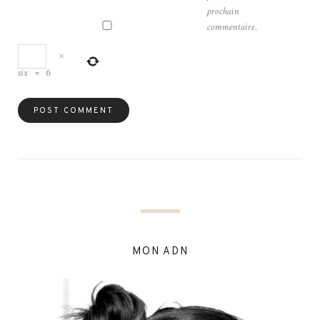
prochain
commentaire.
×
six
=
6
MON ADN