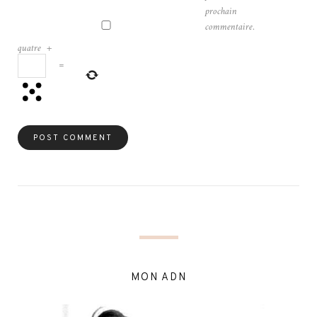
prochain
commentaire.
quatre
+
=
MON ADN