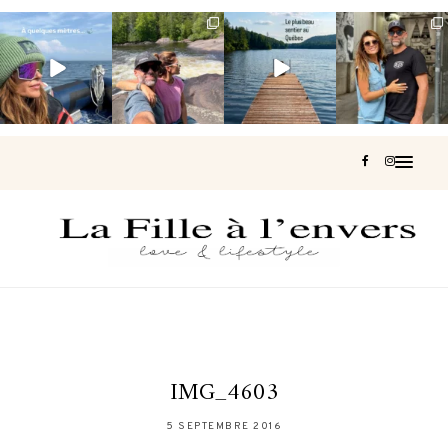
Voir une baleine
Les Laurentides,
Et si je te disais
Montréal, une
en photo, c’est
le Québec
qu’il existe un
très belle
impressionnant
version nature.
sentier où tu
...
surprise 🇨🇦
🐋
...
...
127
37
J’ai
...
206
51
315
47
452
33
IMG_4603
5 SEPTEMBRE 2016