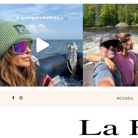
Voir une baleine en photo, c’est
Les Laurentides, le Qué
impressionnant 🐋
...
nature.
...
203
51
314
4
ACCUEIL