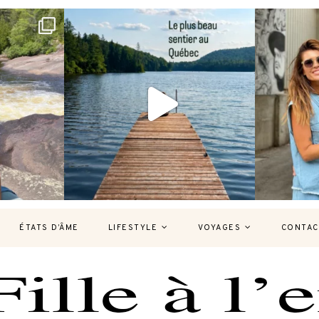
bec version
Et si je te disais qu’il existe un sentier où
Montréal, un
tu
...
127
37
7
ÉTATS D’ÂME
LIFESTYLE
VOYAGES
CONTAC