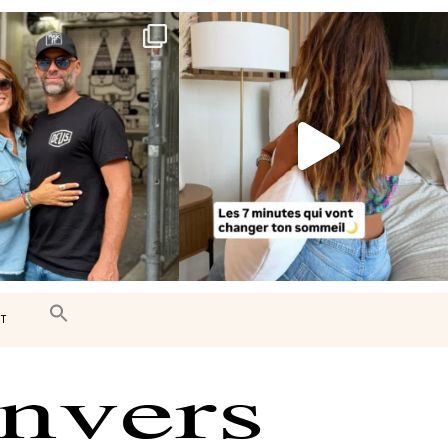
e très belle surprise 🇨🇦
Le sommeil est essentiel à notre bien-
être… et
...
J’ai
...
102
14
450
33
T