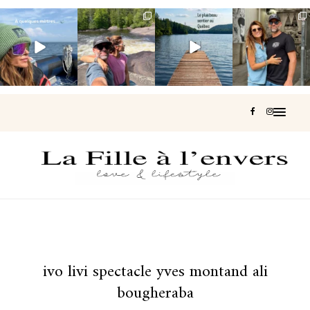
Voir une baleine
Les Laurentides,
Et si je te disais
Montréal, une
en photo, c’est
le Québec
qu’il existe un
très belle
impressionnant
version nature.
sentier où tu
...
surprise 🇨🇦
🐋
...
...
126
37
J’ai
...
196
51
309
47
442
33
ivo livi spectacle yves montand ali
bougheraba