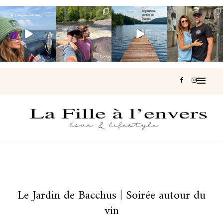
Voir une baleine
Les Laurentides,
Et si je te disais
Montréal, une
en photo, c’est
le Québec
qu’il existe un
très belle
impressionnant
version nature.
sentier où tu
...
surprise 🇨🇦
🐋
...
...
128
37
J’ai
...
211
52
322
47
453
33
Le Jardin de Bacchus | Soirée autour du
vin