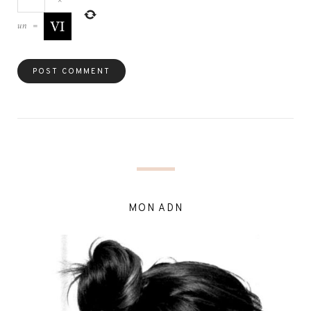
×
un
=
MON ADN