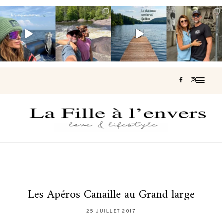
Voir une baleine
Les Laurentides,
Et si je te disais
Montréal, une
en photo, c’est
le Québec
qu’il existe un
très belle
impressionnant
version nature.
sentier où tu
...
surprise 🇨🇦
🐋
...
...
127
37
J’ai
...
203
51
313
47
446
33
Les Apéros Canaille au Grand large
25 JUILLET 2017