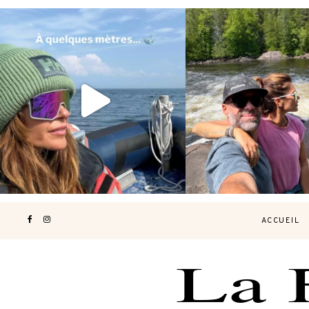
Voir une baleine en photo, c’est
Les Laurentides, le Qué
impressionnant 🐋
...
nature.
...
199
51
311
47
ACCUEIL