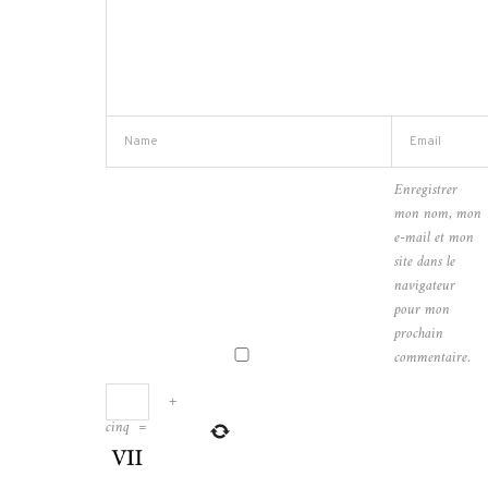
Enregistrer
mon nom, mon
e-mail et mon
site dans le
navigateur
pour mon
prochain
commentaire.
+
cinq
=