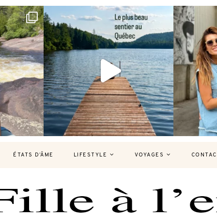
bec version
Et si je te disais qu’il existe un sentier où
Montréal, un
tu
...
127
37
ÉTATS D’ÂME
LIFESTYLE
VOYAGES
CONTAC