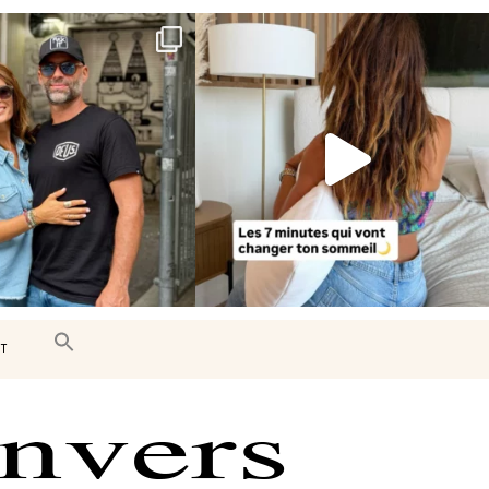
e très belle surprise 🇨🇦
Le sommeil est essentiel à notre bien-
être… et
...
J’ai
...
102
14
444
33
T