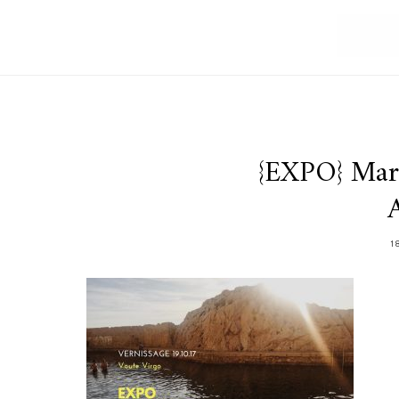
{EXPO} Mars
1