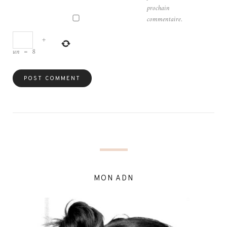
prochain
commentaire.
+
un
=
8
MON ADN