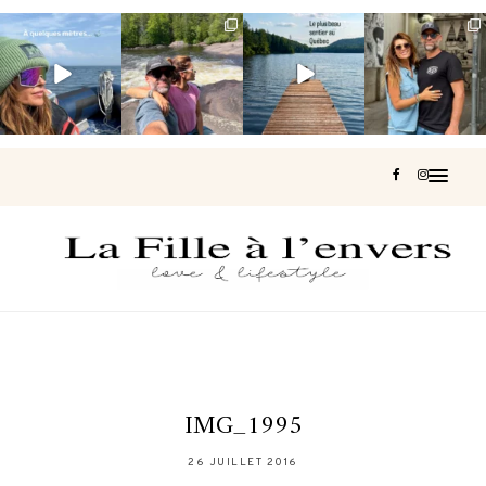
Voir une baleine
Les Laurentides,
Et si je te disais
Montréal, une
en photo, c’est
le Québec
qu’il existe un
très belle
impressionnant
version nature.
sentier où tu
...
surprise 🇨🇦
🐋
...
...
126
37
J’ai
...
190
49
308
47
442
33
IMG_1995
26 JUILLET 2016