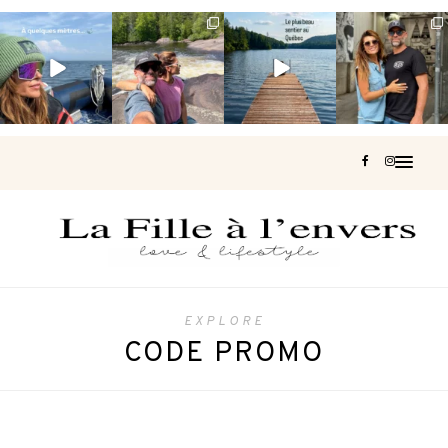
Voir une baleine
Les Laurentides,
Et si je te disais
Montréal, une
en photo, c’est
le Québec
qu’il existe un
très belle
impressionnant
version nature.
sentier où tu
...
surprise 🇨🇦
🐋
...
...
127
37
J’ai
...
206
51
315
47
452
33
EXPLORE
CODE PROMO