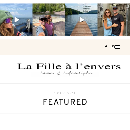
Voir une baleine
Les Laurentides,
Et si je te disais
Montréal, une
en photo, c’est
le Québec
qu’il existe un
très belle
impressionnant
version nature.
sentier où tu
...
surprise 🇨🇦
🐋
...
...
127
37
J’ai
...
206
51
318
47
453
33
EXPLORE
FEATURED