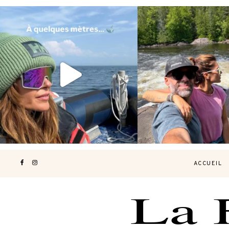
Voir une baleine en photo, c’est
Les Laurentides, le Qué
impressionnant 🐋
...
nature.
...
196
51
309
4
ACCUEIL