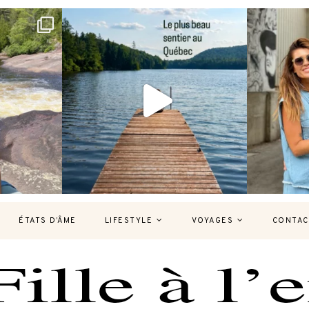
bec version
Et si je te disais qu’il existe un sentier où
Montréal, un
tu
...
126
37
7
ÉTATS D’ÂME
LIFESTYLE
VOYAGES
CONTAC