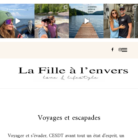
Voir une baleine
Les Laurentides,
Et si je te disais
Montréal, une
en photo, c’est
le Québec
qu’il existe un
très belle
impressionnant
version nature.
sentier où tu
...
surprise 🇨🇦
🐋
...
...
126
37
J’ai
...
196
51
309
47
442
33
Voyages et escapades
Voyager et s’évader, CESDT avant tout un état d’esprit, un