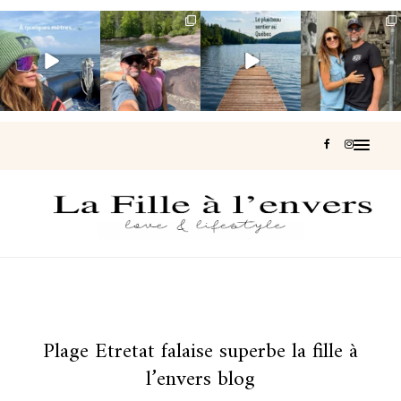
Voir une baleine
Les Laurentides,
Et si je te disais
Montréal, une
en photo, c’est
le Québec
qu’il existe un
très belle
impressionnant
version nature.
sentier où tu
...
surprise 🇨🇦
🐋
...
...
127
37
J’ai
...
206
51
315
47
452
33
Plage Etretat falaise superbe la fille à
l’envers blog