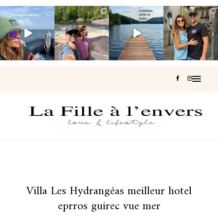
Voir une baleine
Les Laurentides,
Et si je te disais
Montréal, une
en photo, c’est
le Québec
qu’il existe un
très belle
impressionnant
version nature.
sentier où tu
...
surprise 🇨🇦
🐋
...
...
127
37
J’ai
...
203
51
313
47
446
33
Villa Les Hydrangéas meilleur hotel
eprros guirec vue mer