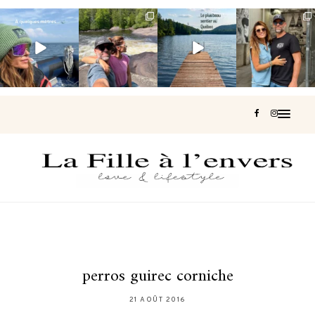
Voir une baleine
Les Laurentides,
Et si je te disais
Montréal, une
en photo, c’est
le Québec
qu’il existe un
très belle
impressionnant
version nature.
sentier où tu
...
surprise 🇨🇦
🐋
...
...
127
37
J’ai
...
203
51
314
47
450
33
perros guirec corniche
21 AOÛT 2016