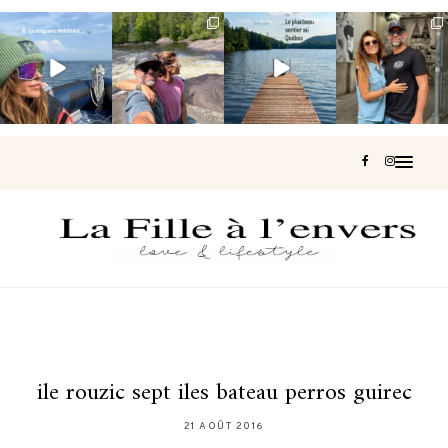
Voir une baleine
Les Laurentides,
Et si je te disais
Montréal, une
en photo, c’est
le Québec
qu’il existe un
très belle
impressionnant
version nature.
sentier où tu
...
surprise 🇨🇦
🐋
...
...
126
37
J’ai
...
196
51
309
47
442
33
ile rouzic sept iles bateau perros guirec
21 AOÛT 2016