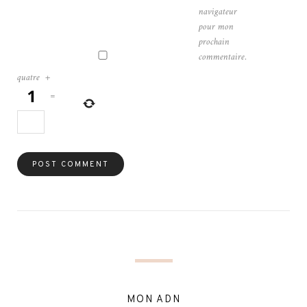
navigateur
pour mon
prochain
commentaire.
quatre
+
=
MON ADN