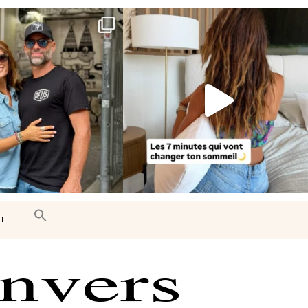
e très belle surprise 🇨🇦
Le sommeil est essentiel à notre bien-
être… et
...
J’ai
...
102
14
441
31
T