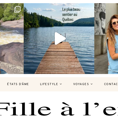
bec version
Et si je te disais qu’il existe un sentier où
Montréal, un
tu
...
125
37
7
ÉTATS D’ÂME
LIFESTYLE
VOYAGES
CONTAC