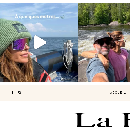
Voir une baleine en photo, c’est
Les Laurentides, le Qué
impressionnant 🐋
...
nature.
...
181
49
307
4
ACCUEIL