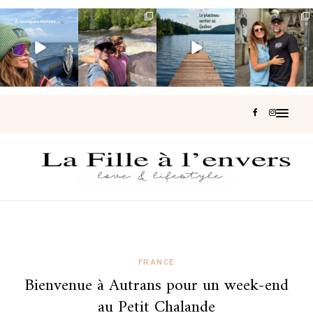
Voir une baleine
Les Laurentides,
Et si je te disais
Montréal, une
en photo, c’est
le Québec
qu’il existe un
très belle
impressionnant
version nature.
sentier où tu
...
surprise 🇨🇦
🐋
...
...
127
37
J’ai
...
206
51
318
47
453
33
FRANCE
Bienvenue à Autrans pour un week-end
au Petit Chalande