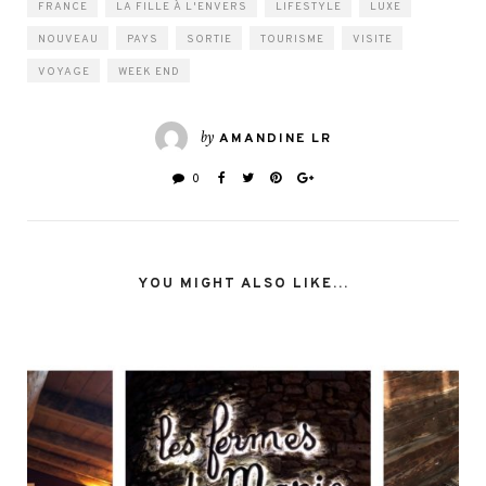
FRANCE
LA FILLE À L'ENVERS
LIFESTYLE
LUXE
NOUVEAU
PAYS
SORTIE
TOURISME
VISITE
VOYAGE
WEEK END
by
AMANDINE LR
0
YOU MIGHT ALSO LIKE...