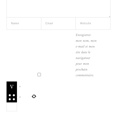
Enregistrer
mon nom, mon
e-mail et mon
site dans le
navigateur
pour mon
prochain
commentaire.
×
=