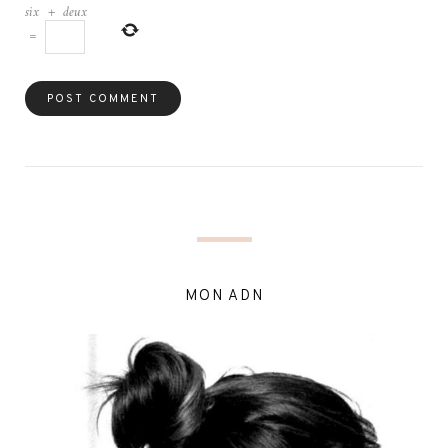
six
+
deux
=
MON ADN