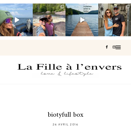
Voir une baleine
Les Laurentides,
Et si je te disais
Montréal, une
en photo, c’est
le Québec
qu’il existe un
très belle
impressionnant
version nature.
sentier où tu
...
surprise 🇨🇦
🐋
...
...
126
37
J’ai
...
190
49
308
47
442
33
biotyfull box
26 AVRIL 2016