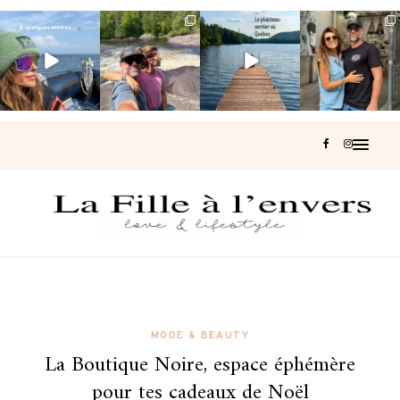
Voir une baleine
Les Laurentides,
Et si je te disais
Montréal, une
en photo, c’est
le Québec
qu’il existe un
très belle
impressionnant
version nature.
sentier où tu
...
surprise 🇨🇦
🐋
...
...
127
37
J’ai
...
206
51
318
47
453
33
MODE & BEAUTY
La Boutique Noire, espace éphémère
pour tes cadeaux de Noël