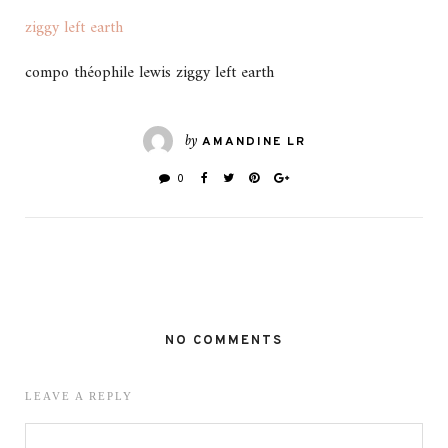
ziggy left earth
compo théophile lewis ziggy left earth
by
AMANDINE LR
0
NO COMMENTS
LEAVE A REPLY