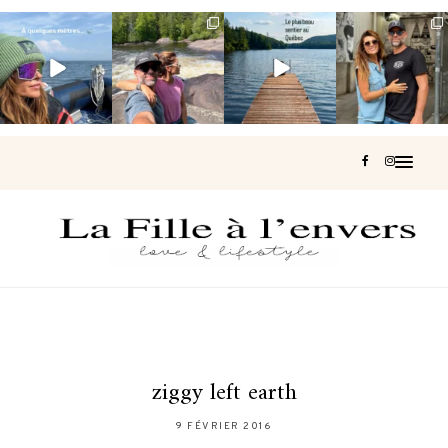
Voir une baleine
Les Laurentides,
Et si je te disais
Montréal, une
en photo, c’est
le Québec
qu’il existe un
très belle
impressionnant
version nature.
sentier où tu
...
surprise 🇨🇦
🐋
...
...
126
37
J’ai
...
190
49
308
47
442
33
ziggy left earth
9 FÉVRIER 2016