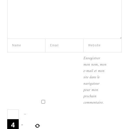
Enregistrer
mon nom, mon
e-mail et mon
site dans le
navigateur
pour mon
prochain
commentaire.
−
=