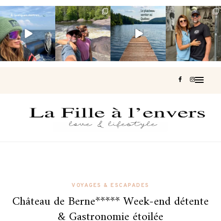
Voir une baleine
Les Laurentides,
Et si je te disais
Montréal, une
en photo, c’est
le Québec
qu’il existe un
très belle
impressionnant
version nature.
sentier où tu
...
surprise 🇨🇦
🐋
...
...
127
37
J’ai
...
208
51
320
47
453
33
VOYAGES & ESCAPADES
Château de Berne***** Week-end détente
& Gastronomie étoilée