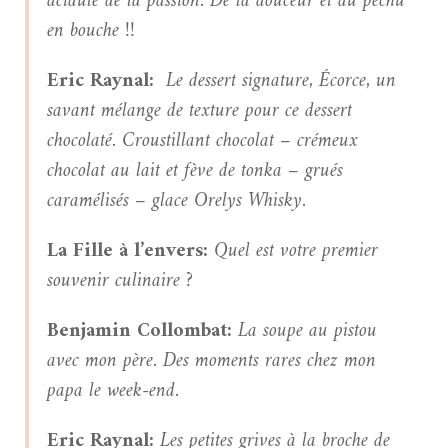
acidulé de la passion. De la douceur et du pêchu
en bouche !!
Eric Raynal:
Le dessert signature,
Écorce
, un
savant mélange de texture pour ce dessert
chocolaté.
Croustillant chocolat – crémeux
chocolat au lait et fève de tonka – grués
caramélisés – glace Orelys Whisky.
La Fille à l’envers:
Quel est votre premier
souvenir culinaire ?
Benjamin Collombat:
La soupe au pistou
avec mon père. Des moments rares chez mon
papa le week-end.
Eric Raynal:
Les petites grives à la broche de