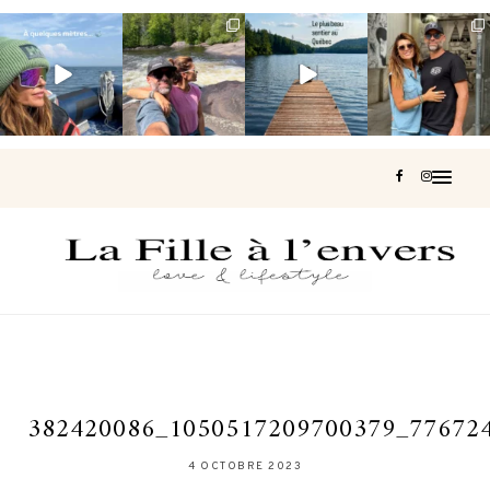
Voir une baleine
Les Laurentides,
Et si je te disais
Montréal, une
en photo, c’est
le Québec
qu’il existe un
très belle
impressionnant
version nature.
sentier où tu
...
surprise 🇨🇦
🐋
...
...
126
37
J’ai
...
190
49
308
47
442
33
382420086_1050517209700379_77672
4 OCTOBRE 2023