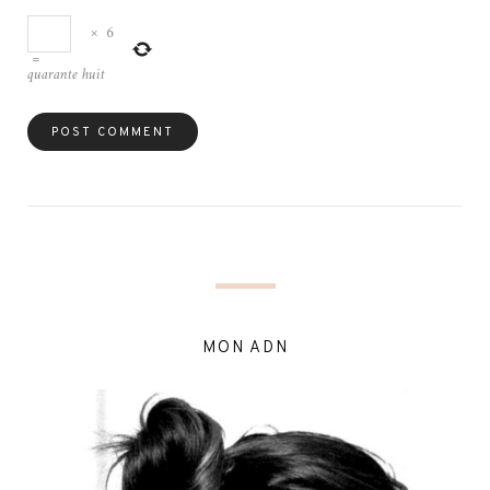
×
6
=
quarante huit
MON ADN