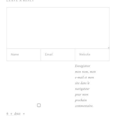
LEAVE A REPLY
Enregistrer
mon nom, mon
e-mail et mon
site dans le
navigateur
pour mon
prochain
commentaire.
6
+
deux
=