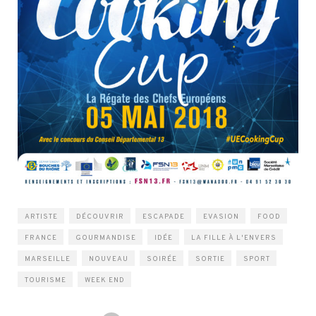
ARTISTE
DÉCOUVRIR
ESCAPADE
EVASION
FOOD
FRANCE
GOURMANDISE
IDÉE
LA FILLE À L'ENVERS
MARSEILLE
NOUVEAU
SOIRÉE
SORTIE
SPORT
TOURISME
WEEK END