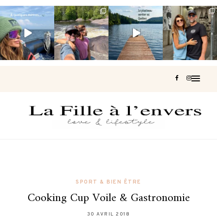
Voir une baleine
Les Laurentides,
Et si je te disais
Montréal, une
en photo, c’est
le Québec
qu’il existe un
très belle
impressionnant
version nature.
sentier où tu
...
surprise 🇨🇦
🐋
...
...
127
37
J’ai
...
206
51
318
47
453
33
SPORT & BIEN ÊTRE
Cooking Cup Voile & Gastronomie
30 AVRIL 2018