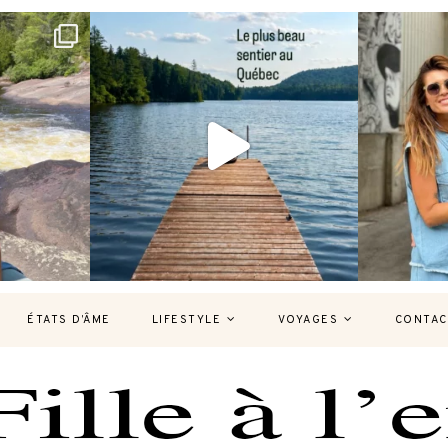
bec version
Et si je te disais qu’il existe un sentier où
Montréal, un
tu
...
127
37
ÉTATS D’ÂME
LIFESTYLE
VOYAGES
CONTAC