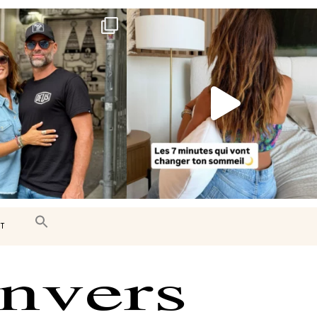
e très belle surprise 🇨🇦
Le sommeil est essentiel à notre bien-
être… et
...
J’ai
...
102
14
444
33
T