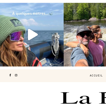
Voir une baleine en photo, c’est
Les Laurentides, le Qué
impressionnant 🐋
...
nature.
...
199
51
311
47
ACCUEIL