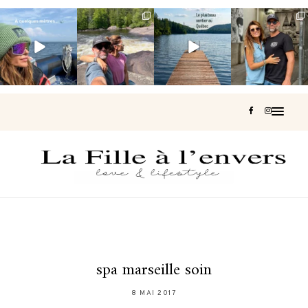
Voir une baleine
Les Laurentides,
Et si je te disais
Montréal, une
en photo, c’est
le Québec
qu’il existe un
très belle
impressionnant
version nature.
sentier où tu
...
surprise 🇨🇦
🐋
...
...
126
37
J’ai
...
196
51
309
47
442
33
spa marseille soin
8 MAI 2017