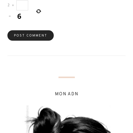
2
+
=
MON ADN