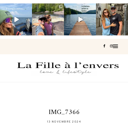
Voir une baleine
Les Laurentides,
Et si je te disais
Montréal, une
en photo, c’est
le Québec
qu’il existe un
très belle
impressionnant
version nature.
sentier où tu
...
surprise 🇨🇦
🐋
...
...
126
37
J’ai
...
196
51
309
47
442
33
IMG_7366
13 NOVEMBRE 2024