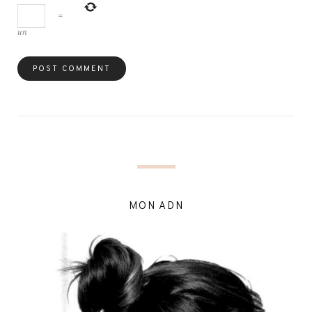
=
un
MON ADN