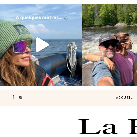
Voir une baleine en photo, c’est
Les Laurentides, le Qué
impressionnant 🐋
...
nature.
...
196
51
309
4
ACCUEIL