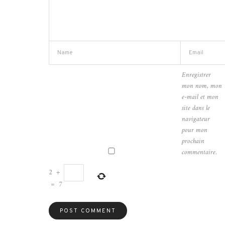
Enregistrer
mon nom, mon
e-mail et mon
site dans le
navigateur
pour mon
prochain
commentaire.
2
+
=
7