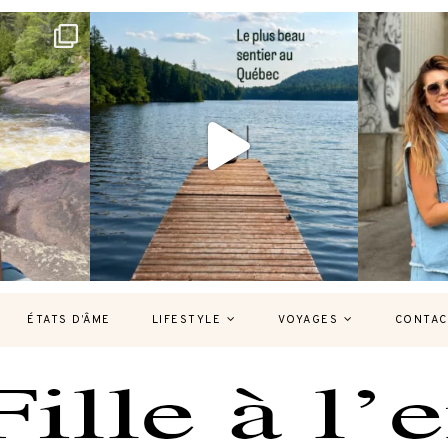
bec version
Et si je te disais qu’il existe un sentier où
Montréal, un
tu
...
126
37
7
ÉTATS D’ÂME
LIFESTYLE
VOYAGES
CONTAC