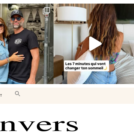
e très belle surprise 🇨🇦
Le sommeil est essentiel à notre bien-
être… et
...
J’ai
...
102
14
442
33
T