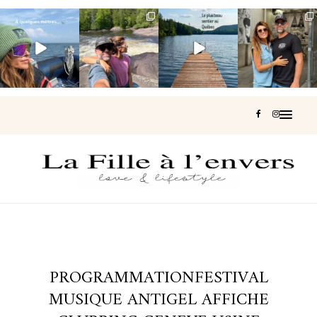
Voir une baleine
Les Laurentides,
Et si je te disais
Montréal, une
en photo, c’est
le Québec
qu’il existe un
très belle
impressionnant
version nature.
sentier où tu
...
surprise 🇨🇦
🐋
...
...
127
37
J’ai
...
206
51
318
47
453
33
PROGRAMMATIONFESTIVAL
MUSIQUE ANTIGEL AFFICHE