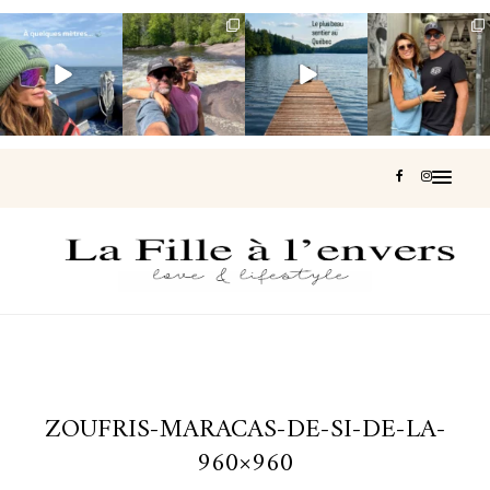
Voir une baleine
Les Laurentides,
Et si je te disais
Montréal, une
en photo, c’est
le Québec
qu’il existe un
très belle
impressionnant
version nature.
sentier où tu
...
surprise 🇨🇦
🐋
...
...
126
37
J’ai
...
190
49
308
47
442
33
ZOUFRIS-MARACAS-DE-SI-DE-LA-
960×960