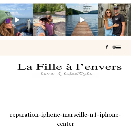
Voir une baleine
Les Laurentides,
Et si je te disais
Montréal, une
en photo, c’est
le Québec
qu’il existe un
très belle
impressionnant
version nature.
sentier où tu
...
surprise 🇨🇦
🐋
...
...
127
37
J’ai
...
206
51
318
47
453
33
reparation-iphone-marseille-n1-iphone-
center