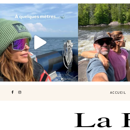
Voir une baleine en photo, c’est
Les Laurentides, le Qué
impressionnant 🐋
...
nature.
...
199
51
311
47
ACCUEIL