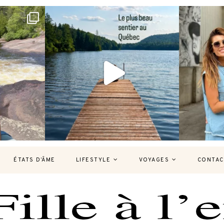
bec version
Et si je te disais qu’il existe un sentier où
Montréal, un
tu
...
127
37
ÉTATS D’ÂME
LIFESTYLE
VOYAGES
CONTAC