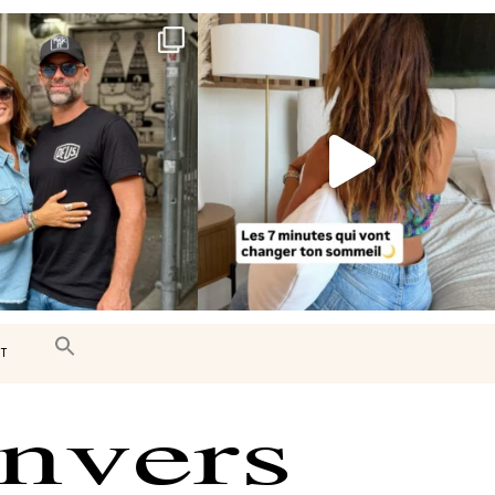
e très belle surprise 🇨🇦
Le sommeil est essentiel à notre bien-
être… et
...
J’ai
...
102
14
444
33
T