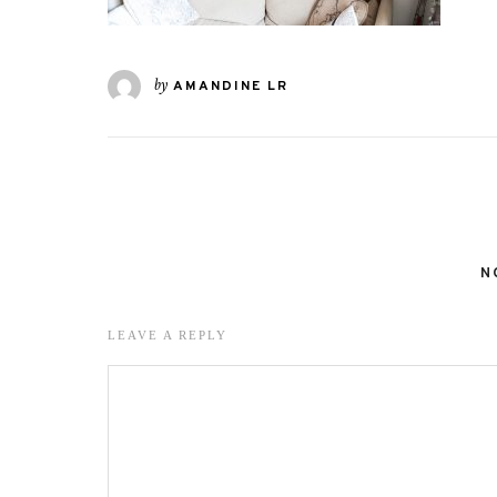
by
AMANDINE LR
N
LEAVE A REPLY