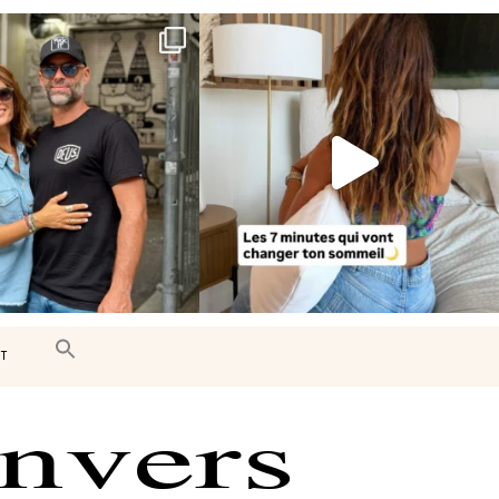
e très belle surprise 🇨🇦
Le sommeil est essentiel à notre bien-
être… et
...
J’ai
...
102
14
450
33
T