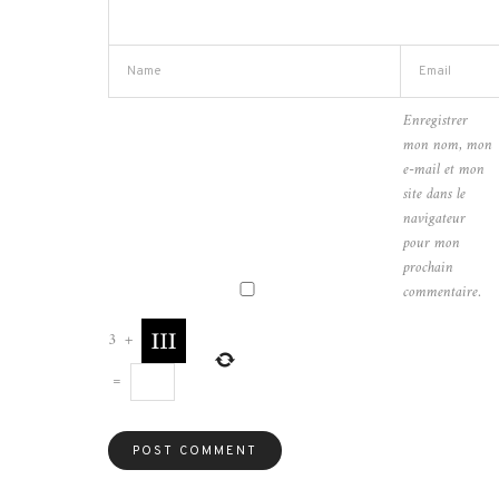
Enregistrer
mon nom, mon
e-mail et mon
site dans le
navigateur
pour mon
prochain
commentaire.
3
+
=