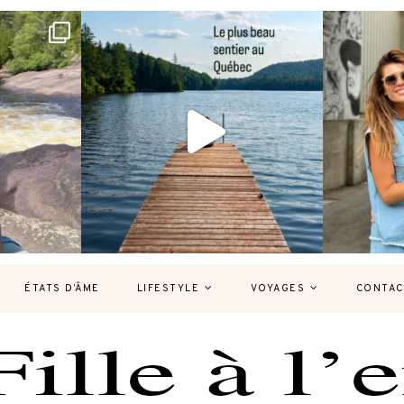
bec version
Et si je te disais qu’il existe un sentier où
Montréal, un
tu
...
127
37
7
ÉTATS D’ÂME
LIFESTYLE
VOYAGES
CONTAC