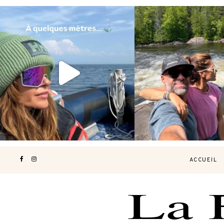
Voir une baleine en photo, c’est
Les Laurentides, le Qué
impressionnant 🐋
...
nature.
...
203
51
314
4
ACCUEIL