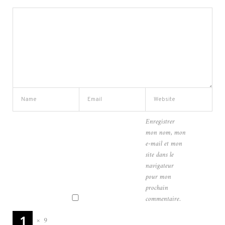
Enregistrer
mon nom, mon
e-mail et mon
site dans le
navigateur
pour mon
prochain
commentaire.
×
9