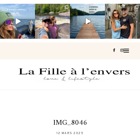
Voir une baleine
Les Laurentides,
Et si je te disais
Montréal, une
en photo, c’est
le Québec
qu’il existe un
très belle
impressionnant
version nature.
sentier où tu
...
surprise 🇨🇦
🐋
...
...
127
37
J’ai
...
206
51
318
47
453
33
IMG_8046
12 MARS 2025