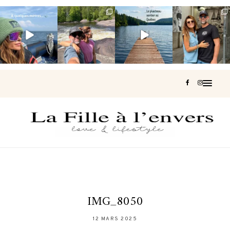
Voir une baleine
Les Laurentides,
Et si je te disais
Montréal, une
en photo, c’est
le Québec
qu’il existe un
très belle
impressionnant
version nature.
sentier où tu
...
surprise 🇨🇦
🐋
...
...
127
37
J’ai
...
203
51
313
47
446
33
IMG_8050
12 MARS 2025