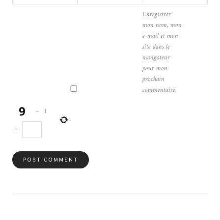
Enregistrer
mon nom, mon
e-mail et mon
site dans le
navigateur
pour mon
prochain
commentaire.
−
1
=