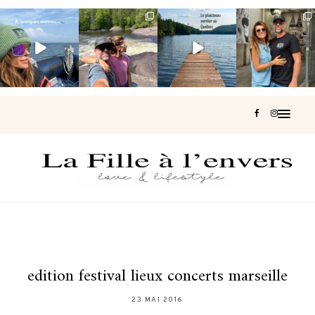
Voir une baleine
Les Laurentides,
Et si je te disais
Montréal, une
en photo, c’est
le Québec
qu’il existe un
très belle
impressionnant
version nature.
sentier où tu
...
surprise 🇨🇦
🐋
...
...
127
37
J’ai
...
203
51
313
47
446
33
edition festival lieux concerts marseille
23 MAI 2016