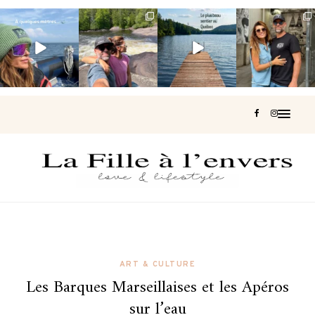
Voir une baleine
Les Laurentides,
Et si je te disais
Montréal, une
en photo, c’est
le Québec
qu’il existe un
très belle
impressionnant
version nature.
sentier où tu
...
surprise 🇨🇦
🐋
...
...
127
37
J’ai
...
203
51
313
47
446
33
ART & CULTURE
Les Barques Marseillaises et les Apéros
sur l’eau