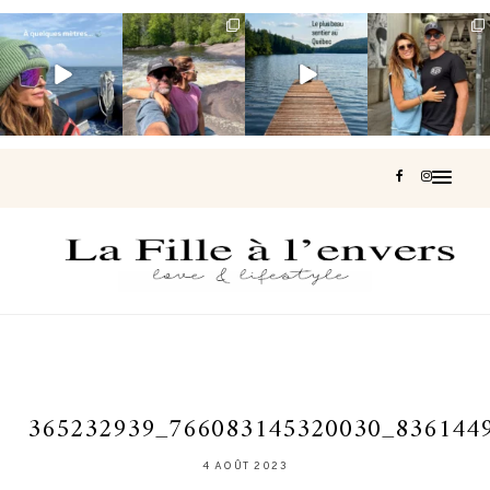
Voir une baleine
Les Laurentides,
Et si je te disais
Montréal, une
en photo, c’est
le Québec
qu’il existe un
très belle
impressionnant
version nature.
sentier où tu
...
surprise 🇨🇦
🐋
...
...
127
37
J’ai
...
203
51
313
47
446
33
365232939_766083145320030_836144
4 AOÛT 2023