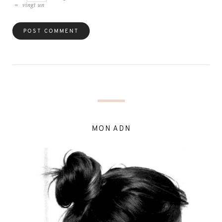
=
vingt un
MON ADN