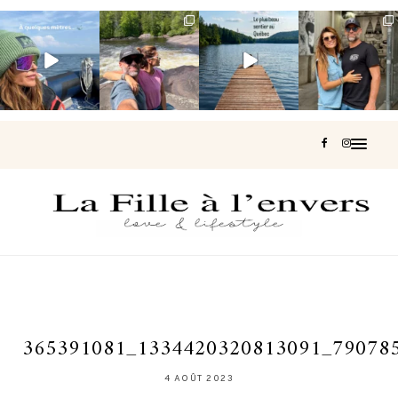
Voir une baleine
Les Laurentides,
Et si je te disais
Montréal, une
en photo, c’est
le Québec
qu’il existe un
très belle
impressionnant
version nature.
sentier où tu
...
surprise 🇨🇦
🐋
...
...
127
37
J’ai
...
203
51
314
47
450
33
365391081_1334420320813091_79078
4 AOÛT 2023