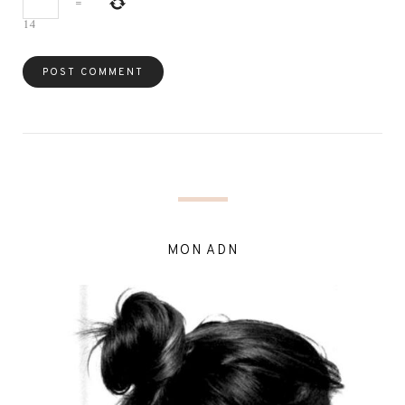
=
14
MON ADN