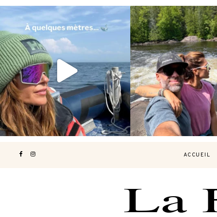
Voir une baleine en photo, c’est
Les Laurentides, le Qué
impressionnant 🐋
...
nature.
...
190
49
308
4
ACCUEIL