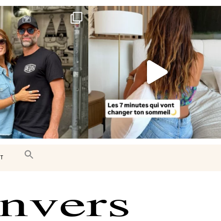
e très belle surprise 🇨🇦
Le sommeil est essentiel à notre bien-
être… et
...
J’ai
...
102
14
442
33
T