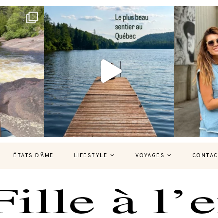
bec version
Et si je te disais qu’il existe un sentier où
Montréal, un
tu
...
126
37
7
ÉTATS D’ÂME
LIFESTYLE
VOYAGES
CONTAC