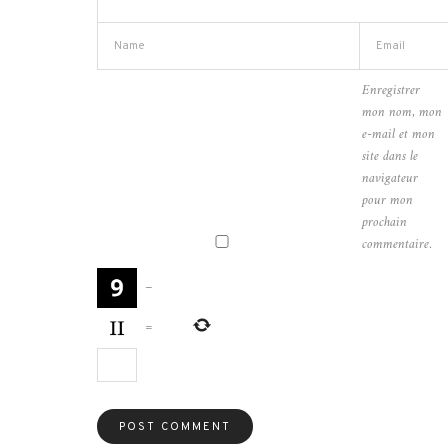
Enregistrer
mon nom, mon
e-mail et mon
site dans le
navigateur
pour mon
prochain
commentaire.
−
=