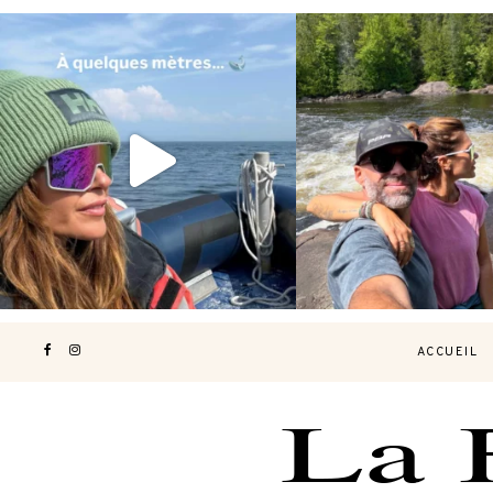
Voir une baleine en photo, c’est
Les Laurentides, le Qué
impressionnant 🐋
...
nature.
...
190
49
308
4
ACCUEIL