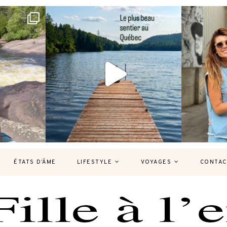
bec version
Et si je te disais qu’il existe un sentier où
Montréal, un
tu
...
126
37
7
ÉTATS D’ÂME
LIFESTYLE
VOYAGES
CONTAC