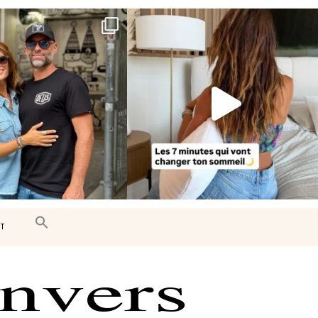
e très belle surprise 🇨🇦
Le sommeil est essentiel à notre bien-
être… et
...
J’ai
...
102
14
442
33
T