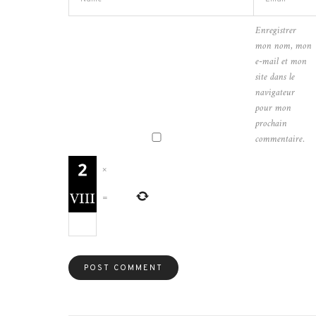
Enregistrer
mon nom, mon
e-mail et mon
site dans le
navigateur
pour mon
prochain
commentaire.
×
=