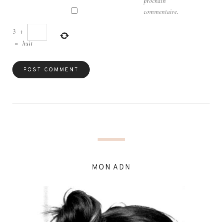
prochain
commentaire.
3
+
=
huit
MON ADN