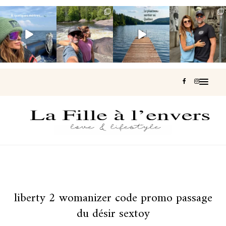
Voir une baleine
Les Laurentides,
Et si je te disais
Montréal, une
en photo, c’est
le Québec
qu’il existe un
très belle
impressionnant
version nature.
sentier où tu
...
surprise 🇨🇦
🐋
...
...
127
37
J’ai
...
203
51
314
47
450
33
liberty 2 womanizer code promo passage
du désir sextoy