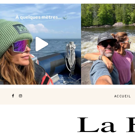
Voir une baleine en photo, c’est
Les Laurentides, le Qué
impressionnant 🐋
...
nature.
...
203
51
313
4
ACCUEIL