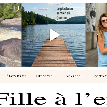
bec version
Et si je te disais qu’il existe un sentier où
Montréal, un
tu
...
127
37
7
ÉTATS D’ÂME
LIFESTYLE
VOYAGES
CONTAC