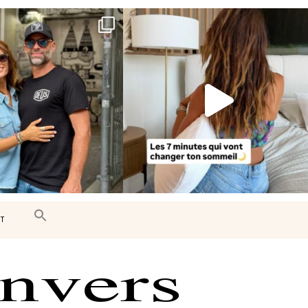
e très belle surprise 🇨🇦
Le sommeil est essentiel à notre bien-
être… et
...
J’ai
...
102
14
446
33
T