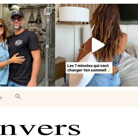
e très belle surprise 🇨🇦
Le sommeil est essentiel à notre bien-
être… et
...
J’ai
...
102
14
442
33
T