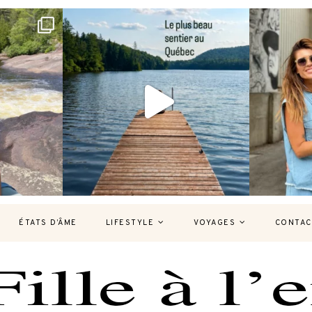
bec version
Et si je te disais qu’il existe un sentier où
Montréal, un
tu
...
126
37
7
ÉTATS D’ÂME
LIFESTYLE
VOYAGES
CONTAC