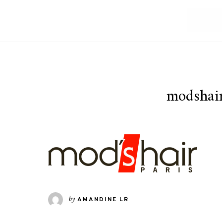
modshair
by
AMANDINE LR