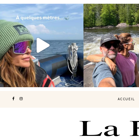
Voir une baleine en photo, c’est
Les Laurentides, le Qué
impressionnant 🐋
...
nature.
...
196
51
309
4
ACCUEIL