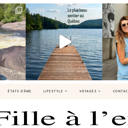
bec version
Et si je te disais qu’il existe un sentier où
Montréal, un
tu
...
127
37
7
ÉTATS D’ÂME
LIFESTYLE
VOYAGES
CONTAC