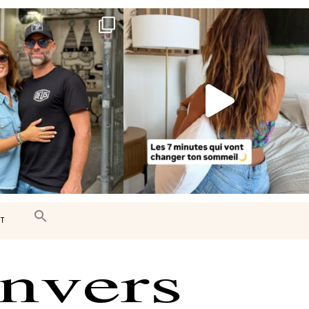
e très belle surprise 🇨🇦
Le sommeil est essentiel à notre bien-
être… et
...
J’ai
...
102
14
450
33
T