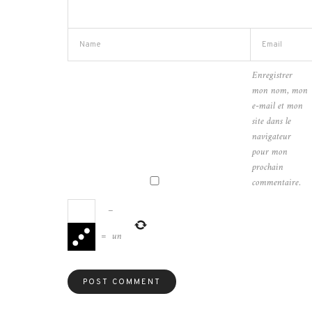
Enregistrer
mon nom, mon
e-mail et mon
site dans le
navigateur
pour mon
prochain
commentaire.
−
=
un