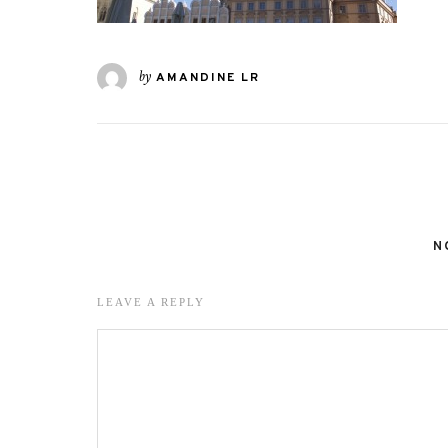
by
AMANDINE LR
N
LEAVE A REPLY