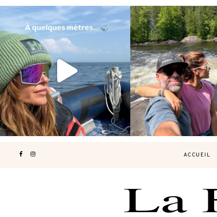
Voir une baleine en photo, c’est
Les Laurentides, le Qué
impressionnant 🐋
...
nature.
...
203
51
314
4
ACCUEIL